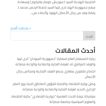
الخارجية الهندية السيد ( سوريش كومار مانيكوم ) وسعادة
سفير جمهورية الهند لدى ليبيا السيد (حفظ الرحمن محمد )،
رفقة وفد من رجال الأعمال الهنود وأعضاء من...
« مدخلات أقدم
البحث
أحدث المقالات
زيارة المستشار العام لسفارة “جمهورية السودان” لدى ليبيا
والوفد المرافق له. لغرفة التجارة والصناعة والزراعة مصراته
اجتماع تشاوري ببنغازي يجمع الغرف التجارية ومجالس رجال
الأعمال
وكيل وزارة الاقتصاد والتجارة لشؤون المناطق الحرة يزور المقر
الإداري الجديد لغرفة التجارة والصناعة والزراعة مصراتة.
مشاركة غرفة للحدث العلمية “حوارية اقتصادي” بكلية الاقتصاد
والعلوم السياسية بجامعة مصراتة