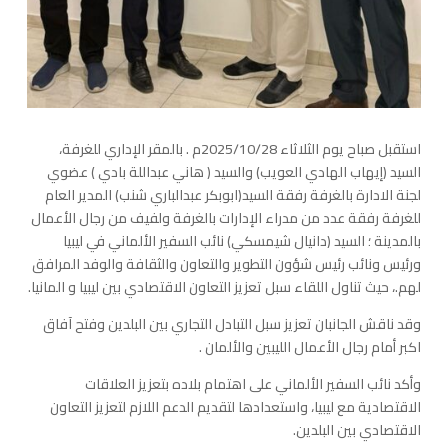
استقبل صباح يوم الثلاثاء 2025/10/28م . بالمقر الإداري للغرفة،
السيد (إيهاب الهادي العويب) والسيد ( هاني عبداللة بادي ) عضوي
لجنة الادارة بالغرفة رفقة السيد(ابوبكر عبدالباري شنب) المدير العام
للغرفة رفقة عدد من مدراء الإدارات بالغرفة ولفيف من رجال الأعمال
بالمدينة ؛ السيد (دانيال شيمسكي) نائب السفير الألماني في ليبيا
ورئيس ونائب رئيس شؤون التطوير والتعاون والثقافة والوفد المرافق
لهم.، حيث تناول اللقاء سبل تعزيز التعاون الاقتصادي بين ليبيا و المانيا.
وقد ناقش الجانبان تعزيز سبل التبادل التجاري بين البلدين وفتح آفاق
اكبر أمام رجال الأعمال الليبين والألمان .
وأكد نائب السفير الألماني على اهتمام بلاده بتعزيز العلاقات
الاقتصادية مع ليبيا، واستعدادها لتقديم الدعم اللازم لتعزيز التعاون
الاقتصادي بين البلدين.